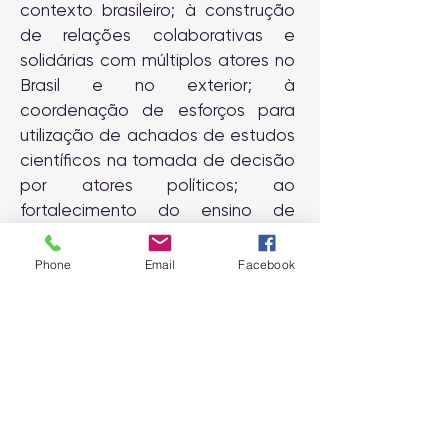
contexto brasileiro; à construção
de relações colaborativas e
solidárias com múltiplos atores no
Brasil e no exterior; à
coordenação de esforços para
utilização de achados de estudos
científicos na tomada de decisão
por atores políticos; ao
fortalecimento do ensino de
prevenção e promoção da saúde
na formação universitária e em
Phone
Email
Facebook
serviço; e à aproximação entre
pesquisadores de várias
gerações; e à ampliação de
perspectivas de trabalho para as
novas gerações.
Esperamos que nos anos à frente