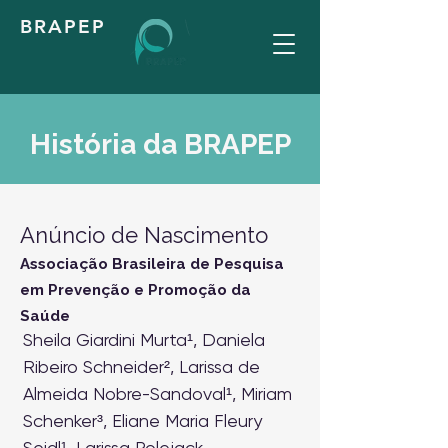
BRAPEP
História da BRAPEP
Anúncio de Nascimento
Associação Brasileira de Pesquisa
em Prevenção e Promoção da
Saúde
Sheila Giardini Murta¹, Daniela
Ribeiro Schneider², Larissa de
Almeida Nobre-Sandoval¹, Miriam
Schenker³, Eliane Maria Fleury
Seidl¹, Larissa Polejack