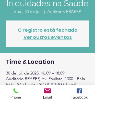
Iniquidades na Saúde
qua., 30 de jul.
  |  
Auditório BRAPEP
O registro está fechado
Ver outros eventos
Time & Location
30 de jul. de 2025, 16:09 – 18:09
Auditório BRAPEP, Av. Paulista, 1000 - Bela
Vista, São Paulo - SP, 01310-100, Brasil
Phone
Email
Facebook
About the Event
Debates sobre saúde e iniquidades sociais.